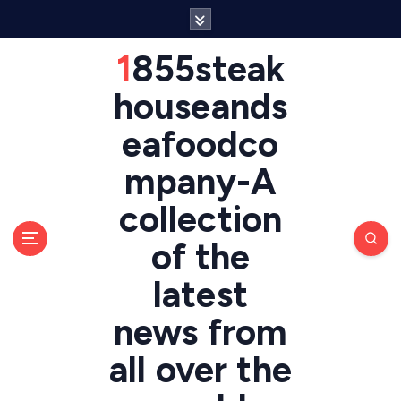
S
k
i
1855steak
p
t
houseands
o
eafoodco
c
o
mpany-A
n
t
collection
e
n
of the
t
latest
news from
all over the