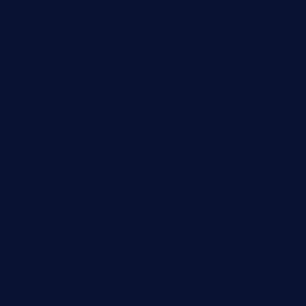
taxcorestaurantpv.com
piscescrabandseafood.com
kelleysirishpubs.com
krampustavern.com
dababoozebar.com
moemoesandwich.com
tavernonlincoln.com
jjsdinersb.com
adobeagaverestaurant.com
nubleurestaurant.com
restaurantlalibellule.com
xalarrestaurant.com
medicinemounddepotrestaurant.com