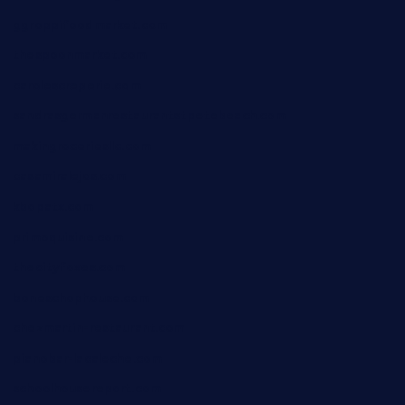
ggroppifoodmarket.com
thespoonmarket.com
carolescreperie.com
sandrasgermanrestaurantstpetebeach.com
makingroceriesllc.com
casamiralejos.com
kbopatx.com
primoquisine.com
thecityfoxes.com
boneschophouse.com
chezmartin-restaurant.com
pianobar-lacaleche.com
schoolhousereport.com