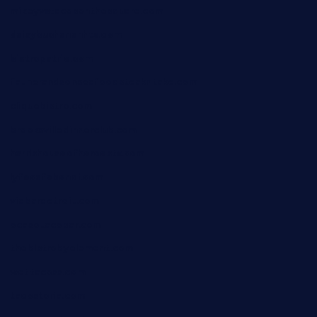
mikeyvstacosonthesquare.com
daisybuchananhtx.com
bistropatrie.com
fatherandsonseafoodsteakntake.com
cliquebistro.com
brooksvilledinnerclub.com
harrishouseofheroestx.com
lyfecafebondi.com
viabardetroit.com
ocasotacobar.com
thebistrobyelement.com
wettacoss.com
tacostoria.com