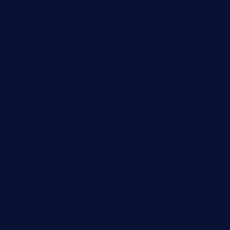
angaralv.com
7starasiancafe.com
cordaros.com
bunandbean.com
restaurantarea10.com
valleypastries.com
brasseriedurenard.com
rouxny.com
henrysmarketcafe.com
restaurantletheatrecolmar.com
tredicidc.com
calistorestaurante.com
greensngrill.com
sakehousetorrington.com