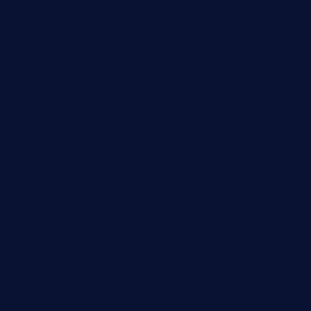
champenoisebistro.com
maebeerandtapas.com
buckssteaksandbbqswtx.com
thepricklypeartavern.com
mummysrestaurant.com
theeastsidecafe.com
oaktexhtx.com
gulfcoastfishhousetx.com
geniusbarbkk.com
orderfatfishbarngrill.com
barge295seabrooktx.com
smokindsbbqfusionbargrill.com
queenannebar.com
brasserie-dijon.com