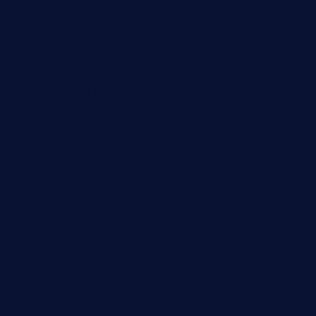
elmundodenoam.com
smallbarsd.com
24hotchicken.com
kagurazaka-rubaiyat2015.com
sanditogoallston.com
theridgeroadhouse.com
nosheurobistro.com
elpastorcitosb.com
thewoodcafe.com
theinnonmain.com
geesmanfineviolins.com
taiwancafeva.com
sundaestop.com