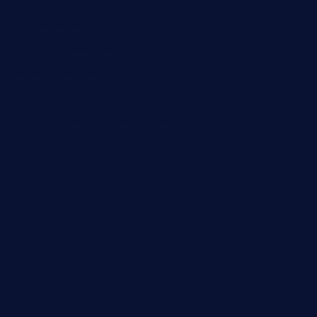
losdanzantesatx.com
pianobar25.com
harborpalaceseafoodnv.com
mobseafood.com
dicksonstreetpubcrawls.com
ristorantetavernalegradole.com
nishiazabu-tripbar.com
buenaondabar.com
forksandbarrels.com
thebelmontbistro.com
cornerbistropizzaco.com
negrilsportsbar.com
dushiwrapcafe.com
thecafeonthego.com