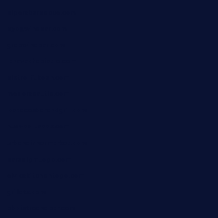
pipersbarbecue.com
byogwinebar.com
grapwinebar.com
lekavachabistro.com
bistro-fukoan.com
medorseattle.com
lostacosbarandgrill.com
huevos-tacos.com
urbandinnermarket.com
paradigmtogo.com
elvicskitchentogo.com
grillatx.com
pbbistroandbar.com