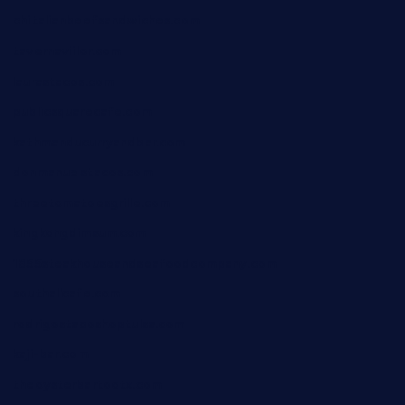
chitalianbeefsandwiches.com
tavernaviilor.com
laurastacos.com
publicsquarecafe.com
kathmanducurryandbar.com
donmanuelstacos.com
threetomatoesgrille.com
kingkongdimsum.com
1855steakhouseandseafoodcompany.com
southallcafe.com
rodrigostacoshoptulsa.com
kaji-bar.com
theoysterbartootx.com