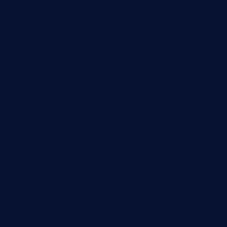
bueno-tacos.com
chensgoodtastetogo.com
academytavernonlarchmere.com
seasidegrillellc.com
royalgrillmediterranean.com
sarosthaicafe.com
hayworthwinebar.com
baconjamdiner.com
theranchersdaughtertx.com
doncamaronseafoodva.com
cornertavernandbistro.com
jochostacos.com
favsamarillotx.com