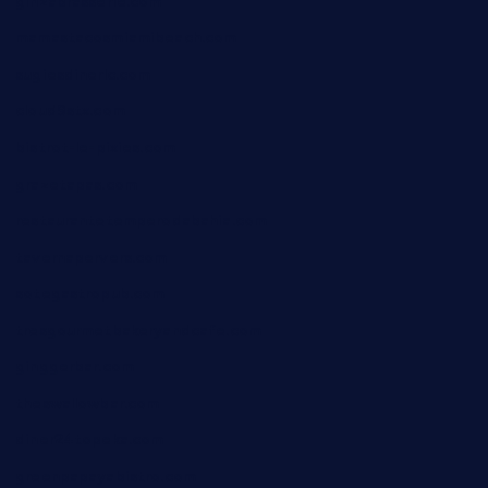
ginzabrasserie.com
mamastacosmiamibeach.com
sugiesdinerlc.com
cloud9stx.com
bistrot-le-pixies.com
grazetapas.com
restaurantetemperodabahia.com
tavernapervers.com
sotegastropub.com
tresgourmetbakeryandcafe.com
ginggerbar.com
theswallowbar.com
diner24topeka.com
greenpapayabistro.com