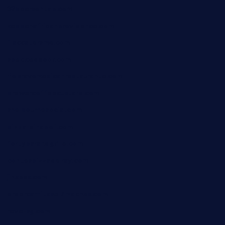
32beersontap.com
kebbehafricanprovidence.com
lilaccatersme.com
speckleddoor.com
riobravomexicanrestaurante.com
brewercoffeecustard.com
shelbournesocial.com
pizza-dinapoli.com
fortybarandgrille.com
contespizzadelray.com
jinxpdx.com
ordercarnitasel7machos.com
reve-sg.com