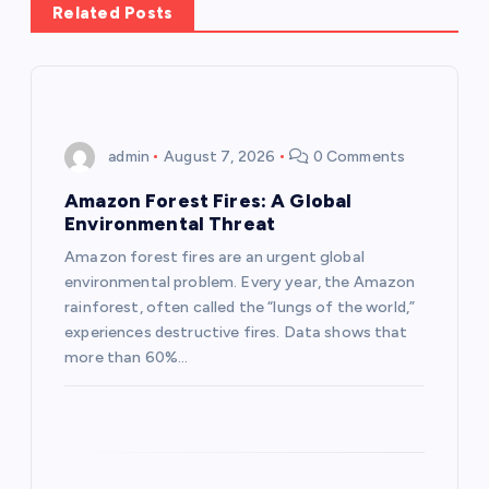
v
Related Posts
i
g
admin
August 7, 2026
0 Comments
a
Amazon Forest Fires: A Global
t
Environmental Threat
Amazon forest fires are an urgent global
i
environmental problem. Every year, the Amazon
rainforest, often called the “lungs of the world,”
o
experiences destructive fires. Data shows that
more than 60%…
n