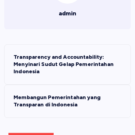
admin
P
Transparency and Accountability:
o
Menyinari Sudut Gelap Pemerintahan
Indonesia
s
t
Membangun Pemerintahan yang
Transparan di Indonesia
n
a